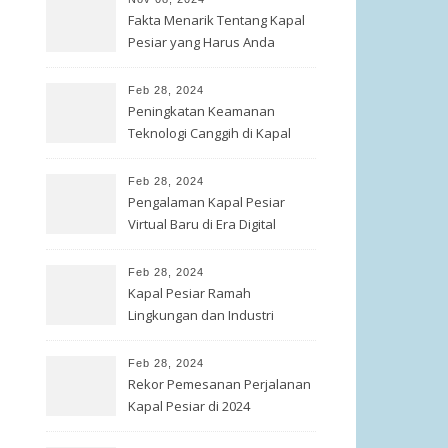
Fakta Menarik Tentang Kapal
Pesiar yang Harus Anda
Ketahui
Feb 28, 2024
Peningkatan Keamanan
Teknologi Canggih di Kapal
Pesiar
Feb 28, 2024
Pengalaman Kapal Pesiar
Virtual Baru di Era Digital
Feb 28, 2024
Kapal Pesiar Ramah
Lingkungan dan Industri
Berkomitmen
Feb 28, 2024
Rekor Pemesanan Perjalanan
Kapal Pesiar di 2024