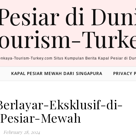
 Pesiar di Dun
ourism-Turk
nkaya-Tourism-Turkey.com Situs Kumpulan Berita Kapal Pesiar di Du
E
KAPAL PESIAR MEWAH DARI SINGAPURA
PRIVACY 
rlayar-Eksklusif-di-
-Pesiar-Mewah
February 28, 2024