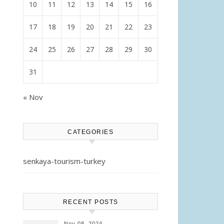
10
11
12
13
14
15
16
17
18
19
20
21
22
23
24
25
26
27
28
29
30
31
« Nov
CATEGORIES
senkaya-tourism-turkey
RECENT POSTS
Nov 08, 2024