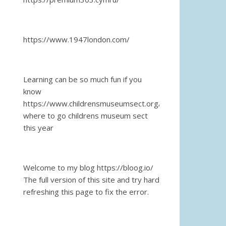
https://www.1947london.com/
Learning can be so much fun if you
know
https://www.childrensmuseumsect.org/
where to go childrens museum sect
this year
Welcome to my blog
https://bloog.io/
The full version of this site and try hard
refreshing this page to fix the error.