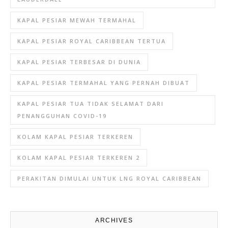
KAPAL PESIAR MEWAH TERMAHAL
KAPAL PESIAR ROYAL CARIBBEAN TERTUA
KAPAL PESIAR TERBESAR DI DUNIA
KAPAL PESIAR TERMAHAL YANG PERNAH DIBUAT
KAPAL PESIAR TUA TIDAK SELAMAT DARI
PENANGGUHAN COVID-19
KOLAM KAPAL PESIAR TERKEREN
KOLAM KAPAL PESIAR TERKEREN 2
PERAKITAN DIMULAI UNTUK LNG ROYAL CARIBBEAN
ARCHIVES