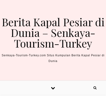
Skip to content
Berita Kapal Pesiar di
Dunia – Senkaya-
Tourism-Turkey
Senkaya-Tourism-Turkey.com Situs Kumpulan Berita Kapal Pesiar di
Dunia