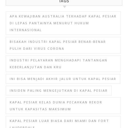
TAGS
APA KEWAJIBAN AUSTRALIA TERHADAP KAPAL PESIAR
DI LEPAS PANTAINYA MENURUT HUKUM
INTERNASIONAL
BISAKAH INDUSTRI KAPAL PESIAR BENAR-BENAR
PULIH DARI VIRUS CORONA
INDUSTRI PELAYARAN MENGHADAPI TANTANGAN
KEBERLANJUTAN DAN KRU
INI BISA MENJADI AKHIR JALUR UNTUK KAPAL PESIAR
INSIDEN PALING MENGEJUTKAN DI KAPAL PESIAR
KAPAL PESIAR KELAS DUNIA PECAHKAN REKOR
UNTUK KAPASITAS MAKSIMUM
KAPAL PESIAR LUAR BIASA DARI MIAMI DAN FORT
LAUDERDALE