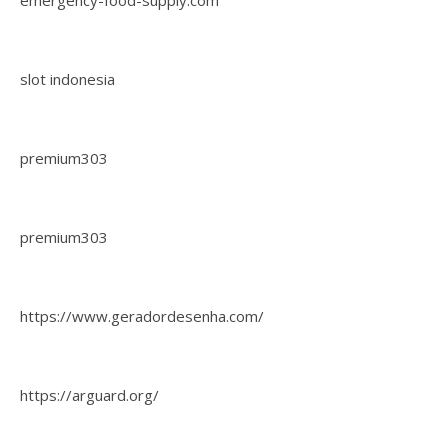
emergency-food-supply.com
slot indonesia
premium303
premium303
https://www.geradordesenha.com/
https://arguard.org/