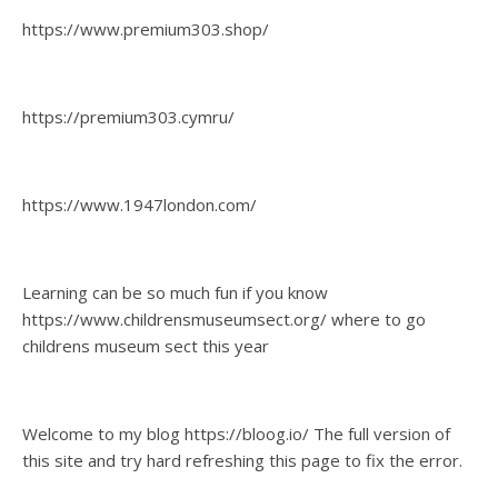
https://www.premium303.shop/
https://premium303.cymru/
https://www.1947london.com/
Learning can be so much fun if you know
https://www.childrensmuseumsect.org/
where to go
childrens museum sect this year
Welcome to my blog
https://bloog.io/
The full version of
this site and try hard refreshing this page to fix the error.