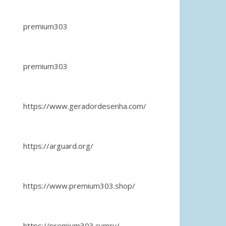
premium303
premium303
https://www.geradordesenha.com/
https://arguard.org/
https://www.premium303.shop/
https://premium303.cymru/