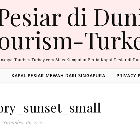
 Pesiar di Dun
ourism-Turk
nkaya-Tourism-Turkey.com Situs Kumpulan Berita Kapal Pesiar di Du
E
KAPAL PESIAR MEWAH DARI SINGAPURA
PRIVACY 
ory_sunset_small
November 16, 2020