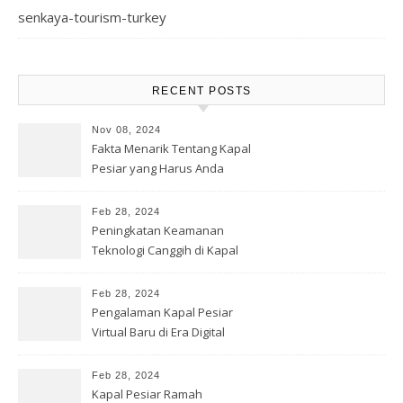
senkaya-tourism-turkey
RECENT POSTS
Nov 08, 2024
Fakta Menarik Tentang Kapal
Pesiar yang Harus Anda
Ketahui
Feb 28, 2024
Peningkatan Keamanan
Teknologi Canggih di Kapal
Pesiar
Feb 28, 2024
Pengalaman Kapal Pesiar
Virtual Baru di Era Digital
Feb 28, 2024
Kapal Pesiar Ramah