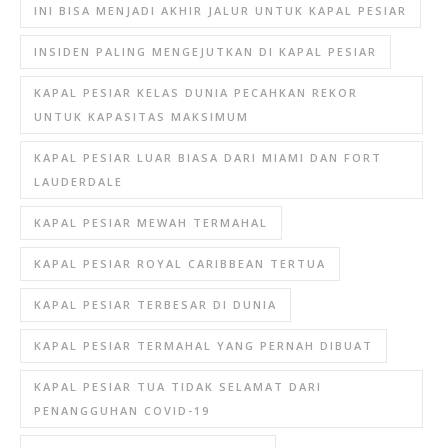
INI BISA MENJADI AKHIR JALUR UNTUK KAPAL PESIAR
INSIDEN PALING MENGEJUTKAN DI KAPAL PESIAR
KAPAL PESIAR KELAS DUNIA PECAHKAN REKOR
UNTUK KAPASITAS MAKSIMUM
KAPAL PESIAR LUAR BIASA DARI MIAMI DAN FORT
LAUDERDALE
KAPAL PESIAR MEWAH TERMAHAL
KAPAL PESIAR ROYAL CARIBBEAN TERTUA
KAPAL PESIAR TERBESAR DI DUNIA
KAPAL PESIAR TERMAHAL YANG PERNAH DIBUAT
KAPAL PESIAR TUA TIDAK SELAMAT DARI
PENANGGUHAN COVID-19