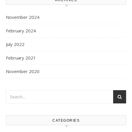
ARCHIVES
November 2024
February 2024
July 2022
February 2021
November 2020
CATEGORIES