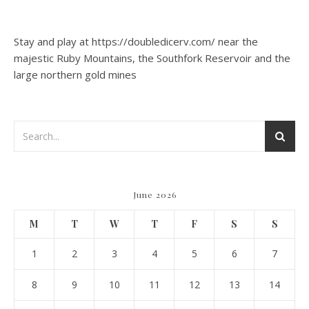
Stay and play at
https://doubledicerv.com/
near the
majestic Ruby Mountains, the Southfork Reservoir and the
large northern gold mines
June 2026
M
T
W
T
F
S
S
1
2
3
4
5
6
7
8
9
10
11
12
13
14