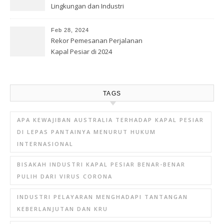
Lingkungan dan Industri
Berkomitmen
Feb 28, 2024
Rekor Pemesanan Perjalanan
Kapal Pesiar di 2024
TAGS
APA KEWAJIBAN AUSTRALIA TERHADAP KAPAL PESIAR
DI LEPAS PANTAINYA MENURUT HUKUM
INTERNASIONAL
BISAKAH INDUSTRI KAPAL PESIAR BENAR-BENAR
PULIH DARI VIRUS CORONA
INDUSTRI PELAYARAN MENGHADAPI TANTANGAN
KEBERLANJUTAN DAN KRU