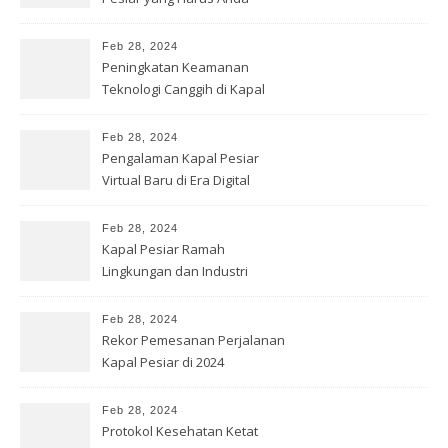
Ketahui
Feb 28, 2024
Peningkatan Keamanan
Teknologi Canggih di Kapal
Pesiar
Feb 28, 2024
Pengalaman Kapal Pesiar
Virtual Baru di Era Digital
Feb 28, 2024
Kapal Pesiar Ramah
Lingkungan dan Industri
Berkomitmen
Feb 28, 2024
Rekor Pemesanan Perjalanan
Kapal Pesiar di 2024
Feb 28, 2024
Protokol Kesehatan Ketat