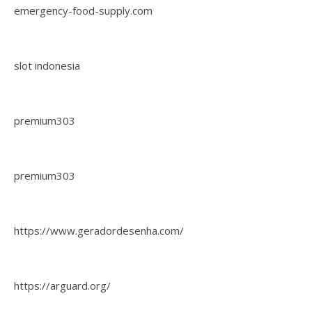
emergency-food-supply.com
slot indonesia
premium303
premium303
https://www.geradordesenha.com/
https://arguard.org/